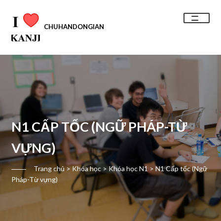
CHUHANDONGIAN
Trang chủ
Giới thiệu
Khóa học
N1 CẤP TỐC (NGỮ PHÁP-TỪ
Du học nhật
VỰNG)
Việc làm
Trang chủ
>
Khóa học
>
Khóa học N1
> N1 Cấp tốc (Ngữ
Pháp-Từ vựng)
Tài liệu
Liên hệ