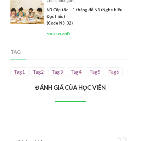
Chuhandongian
,
N3 Cấp tốc – 1 tháng đỗ N3 (Nghe hiểu –
Đọc hiểu)
(Code N3_02)
590.000 VNĐ
TAG
Tag1
Tag2
Tag3
Tag4
Tag5
Tag6
ĐÁNH GIÁ CỦA HỌC VIÊN