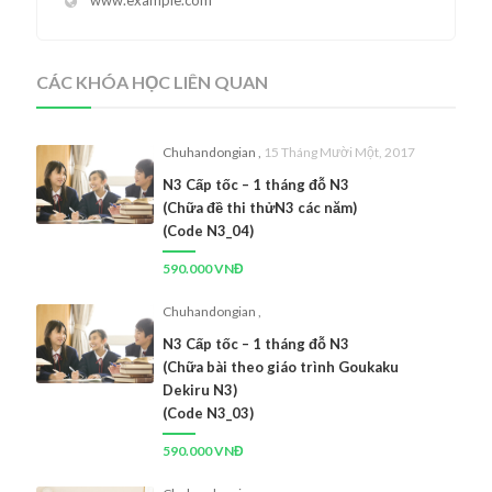
www.example.com
CÁC KHÓA HỌC LIÊN QUAN
Chuhandongian
,
15 Tháng Mười Một, 2017
N3 Cấp tốc – 1 tháng đỗ N3
(Chữa đề thi thửN3 các năm)
(Code N3_04)
590.000 VNĐ
Chuhandongian
,
N3 Cấp tốc – 1 tháng đỗ N3
(Chữa bài theo giáo trình Goukaku
Dekiru N3)
(Code N3_03)
590.000 VNĐ