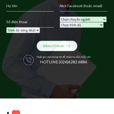
ĐĂNG KÝ NGAY
Hoặc gọi cho chúng tôi để nhận tư vắn miễn phí
HOTLINE (024)6282 6886